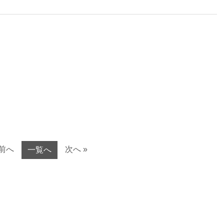
 前へ
次へ »
一覧へ