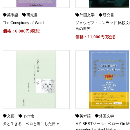
英米語
研究書
外国文学
研究書
The Conspiracy of Words
ジョウゼフ・コンラッド 比較文
画の世界
価格：6,000円(税別)
価格：11,000円(税別)
文藝
その他
英米語
外国文学
犬と生きる―ペロと過ごした日々
MY BESTソール・ベロー On M
Favorites by Saul Bellow