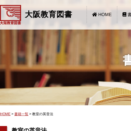
大阪教育図書
HOME
書
HOME
>
書籍一覧
>
教室の英音法
教室の英音法