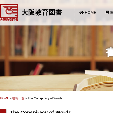
大阪教育図書
HOME
書
HOME
>
書籍一覧
>
The Conspiracy of Words
The Conspiracy of Words