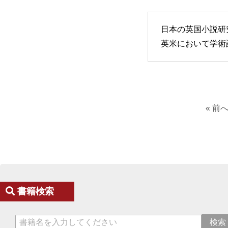
日本の英国小説研
英米において学術
« 前
書籍検索