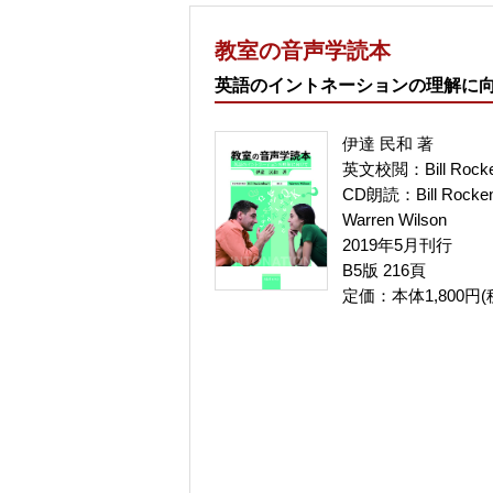
教室の音声学読本
英語のイントネーションの理解に
伊達 民和 著
英文校閲：Bill Rocke
CD朗読：Bill Rocke
Warren Wilson
2019年5月刊行
B5版 216頁
定価：本体1,800円(