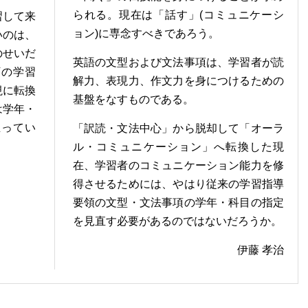
られる。現在は「話す」(コミュニケーシ
習して来
ョン)に専念すべきであろう。
いのは、
のせいだ
英語の文型および文法事項は、学習者が読
訂の学習
解力、表現力、作文力を身につけるための
視に転換
基盤をなすものである。
は学年・
至ってい
「訳読・文法中心」から脱却して「オーラ
ル・コミュニケーション」へ転換した現
在、学習者のコミュニケーション能力を修
得させるためには、やはり従来の学習指導
要領の文型・文法事項の学年・科目の指定
を見直す必要があるのではないだろうか。
伊藤 孝治