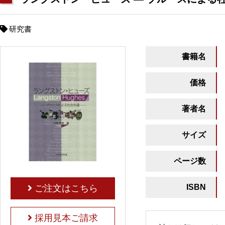
研究書
書籍名
価格
著者名
サイズ
ページ数
ISBN
ご注文はこちら
採用見本ご請求