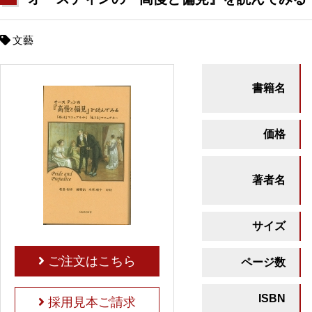
文藝
書籍名
価格
著者名
サイズ
ご注文はこちら
ページ数
ISBN
採用見本ご請求