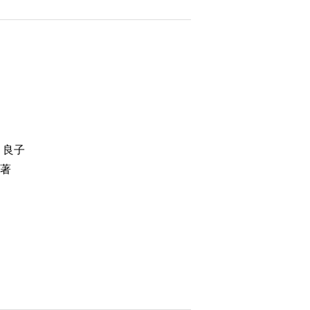
口 良子
 著