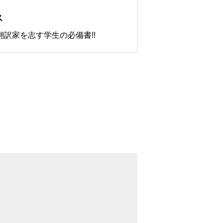
ス
訳家を志す学生の必備書!!