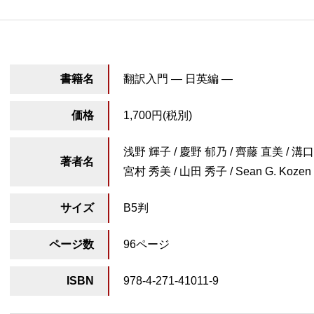
書籍名
翻訳入門 ― 日英編 ―
価格
1,700円(税別)
浅野 輝子 / 慶野 郁乃 / 齊藤 直美 / 溝
著者名
宮村 秀美 / 山田 秀子 / Sean G. Kozen
サイズ
B5判
ページ数
96ページ
ISBN
978-4-271-41011-9