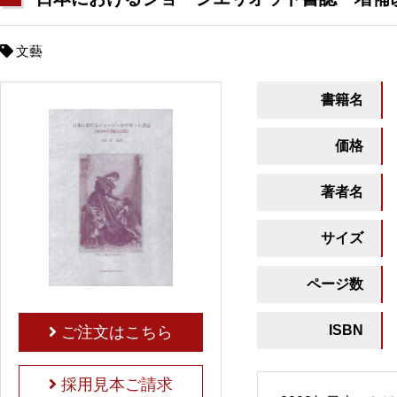
文藝
書籍名
価格
著者名
サイズ
ページ数
ISBN
ご注文はこちら
採用見本ご請求