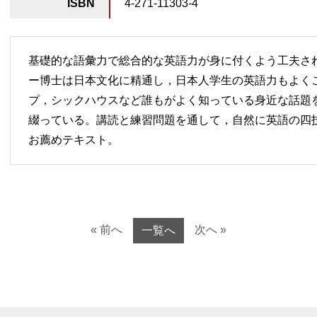
ISBN
4-271-11303-4
基礎的な語彙力で総合的な英語力が身に付くよう工夫さ
ー博士は日本文化に精通し，日本人学生の英語力もよく
プ，シックハウスなど誰もがよく知っている身近な話題を
綴っている。講読と練習問題を通して，自然に英語の四
お薦めテキスト。
« 前へ
次へ »
一覧へ