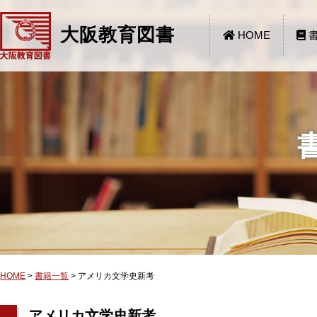
大阪教育図書
HOME
書
HOME
>
書籍一覧
>
アメリカ文学史新考
アメリカ文学史新考