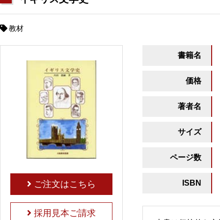
教材
書籍名
価格
著者名
サイズ
ページ数
ISBN
ご注文はこちら
採用見本ご請求