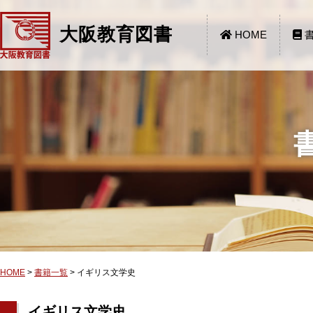
大阪教育図書
HOME
書
HOME
>
書籍一覧
>
イギリス文学史
イギリス文学史