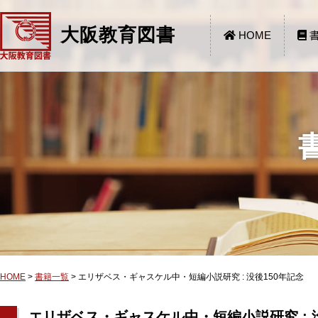
大阪教育図書
HOME
書
HOME
>
書籍一覧
>
エリザベス・ギャスケル中・短編小説研究 : 没後150年記念
エリザベス・ギャスケル中・短編小説研究 : 没