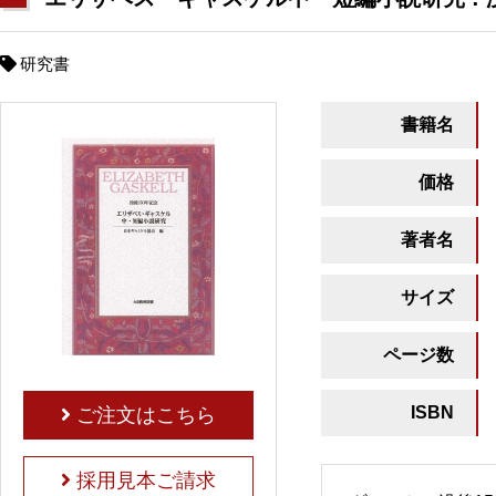
研究書
書籍名
価格
著者名
サイズ
ページ数
ISBN
ご注文はこちら
採用見本ご請求