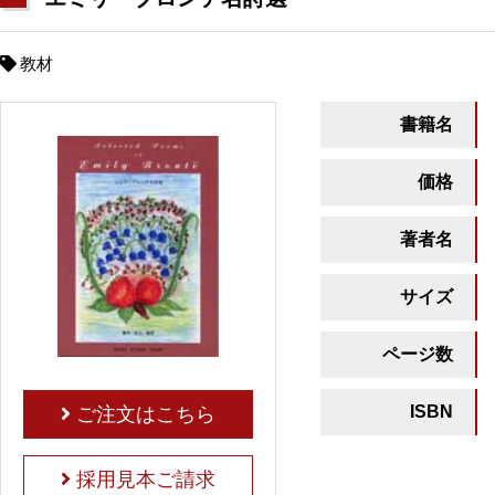
教材
書籍名
価格
著者名
サイズ
ページ数
ISBN
ご注文はこちら
採用見本ご請求