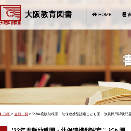
大阪教育図書
HOME
書
HOME
>
書籍一覧
>
’23年度版幼稚園・幼保連携型認定こども園 教員採用試験問題
’23年度版幼稚園・幼保連携型認定こども園 